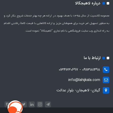
درباره لاهیجکالا
مجموعه کانسپت از سال 1395 با هدف بهبود در ارائه هر چه بهتر خدمات شروع بکار کرد و
به منظور تسهیل امر خرید برای هموطنان عزیز و ارائه کالاهایی با قیمت کاملاَ رقابتی اقدام
به راه اندازی وب سایت فروشگاهی با نام تجاری "لاهیج­کالا" نموده است.
ارتباط با ما
09113181498 - 01341230697
info@lahijkala.com
گیلان- لاهیجان- بلوار عدالت