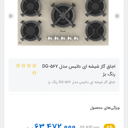
اجاق گاز شیشه ای داتیس مدل DG-567
رنگ بژ
اجاق گاز شیشه ای داتیس مدل DG-567 رنگ بژ
ویژگی‌های محصول
63,472,000
66,812,000
5%