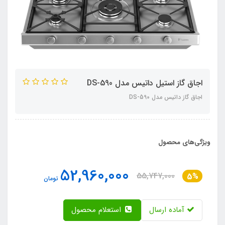
اجاق گاز استیل داتیس مدل DS-590
اجاق گاز داتیس مدل DS-590
ویژگی‌های محصول
52,960,000
55,747,000
5%
تومان
آماده ارسال
استعلام محصول