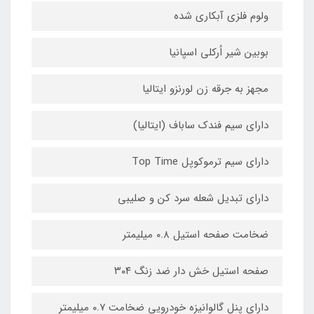
ولوم فلزي آبکاري شده
بوبین شیر اُرکلی اسپانیا
مجهز به جرقه زن لورنزو ایتالیا
داراي سیم فندك ساباف (ایتالیا)
داراي سیم ترموکوپل Top Time
داراي تبدیل شعله سرد کن و صلیبی
ضخامت صفحه استیل ۰.۸ میلیمتر
صفحه استیل خش دار ضد زنگ ۳۰۴
داراي پنل گالوانیزه خودرویی ضخامت ۰.۷ میلیمتر