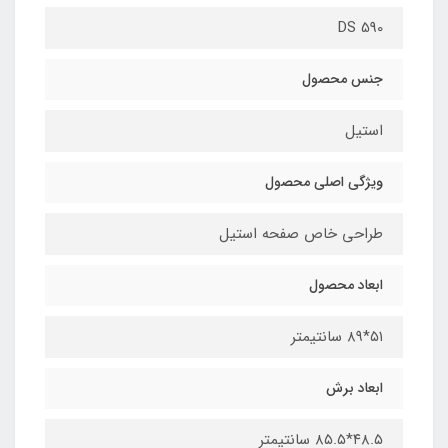
DS 590
جنس محصول
استیل
ویژگی اصلی محصول
طراحی خاص صفحه استیل
ابعاد محصول​
۵۱*۸۹ سانتیمتر
ابعاد برش
۴۸.۵*۸۵.۵ سانتیمتر