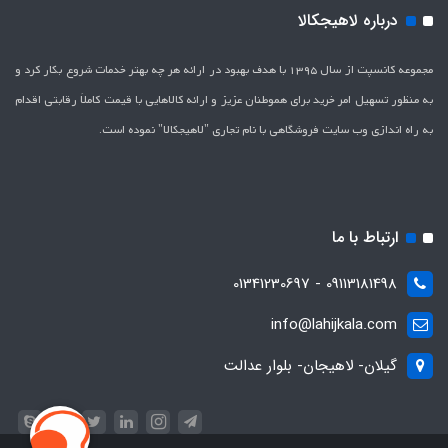
درباره لاهیجکالا
مجموعه کانسپت از سال 1395 با هدف بهبود در ارائه هر چه بهتر خدمات شروع بکار کرد و
به منظور تسهیل امر خرید برای هموطنان عزیز و ارائه کالاهایی با قیمت کاملاَ رقابتی اقدام
به راه اندازی وب سایت فروشگاهی با نام تجاری "لاهیج­کالا" نموده است.
ارتباط با ما
09113181498 - 01341230697
info@lahijkala.com
گیلان- لاهیجان- بلوار عدالت