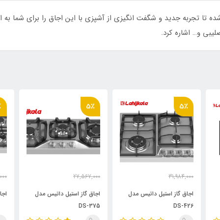
د بازار شده تا تجربه جدید و شگفت انگیزی از آشپزی با این اجاق را برای شما ب
بی و… اشاره کرد.
٪
5٪
5٪
000
27,567,000
31,984,000
000
26,189,000
30,385,000
تومان
تومان
اجاق گاز استیل داتیس مدل
اجاق گاز استیل داتیس مدل
اجاق
DS-375
DS-426