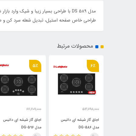
مدل DS 589 با طراحی بسیار زیبا و شیک وار
طراحی خاص صفحه استیل، تبدیل شعله سرد کن و صلی
محصولات مرتبط
5٪
6٪
62,209,000
53,798,000
51,131,00
تومان
59,099,000
51,108,000
تومان
تومان
ه ای داتیس
اجاق گاز شیشه ای داتیس
اجاق گاز شیشه ای داتیس
مدل DG-586
مدل DG-596