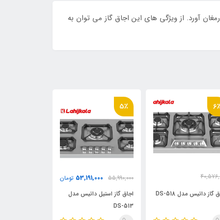
ه ارمغان آورد. از ویژگی های این اجاق گاز می توان به
5٪
5٪
6
40,576,
,000
53,191,000
55,990,000
تومان
55,990,000
38,547,
تومان
 گاز داتیس مدل DS-518
اجاق گاز استیل داتیس مدل
اجاق گاز استیل 
DS-523
DS-513