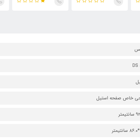
یس
DS 
ل
حی خاص صفحه استیل
ر