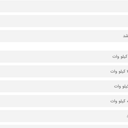
شد
ات
ات