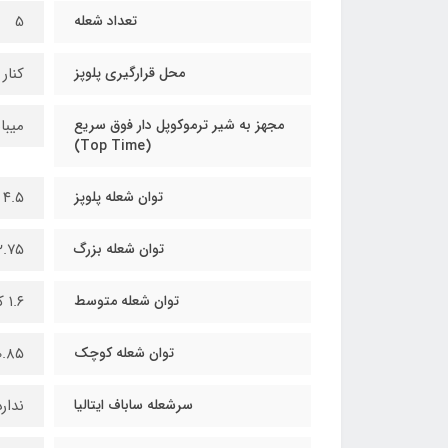
تعداد شعله
5
محل قرارگیری پلوپز
کنار
مجهز به شیر ترموکوپل دار فوق سریع
میبا
(Top Time)
توان شعله پلوپز
۴.۵ کیلو وات
توان شعله بزرگ
۲.۷۵ کیلو و
توان شعله متوسط
۱.۶ کیلو وات
توان شعله کوچک
۰.۸۵ کیلو و
سرشعله ساباف ایتالیا
ندارد